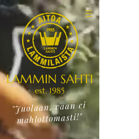
LAMMIN SAHTI
est. 1985
"Juolaan, vaan ei
mahlottomasti!"