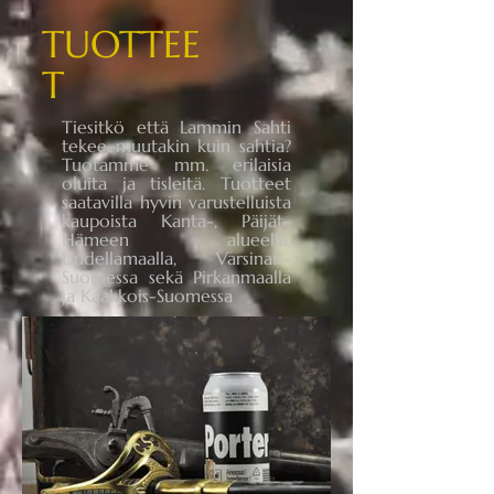
TUOTTEE
T
​Tiesitkö että Lammin Sahti
tekee muutakin kuin sahtia?
Tuotamme mm. erilaisia
oluita ja tisleitä. Tuotteet
saatavilla hyvin varustelluista
kaupoista Kanta-, Päijät-
Hämeen alueella,
Uudellamaalla, Varsinais-
Suomessa sekä Pirkanmaalla
ja Kaakkois-Suomessa